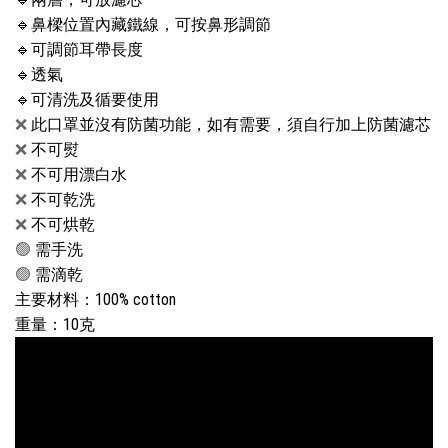
🔹鼻樑位置
內藏鐵線，可按鼻形調節
🔹
可調節耳帶長度
🔹
透氣
🔹
可清洗及循要使用
❌
此口罩並沒有防菌功能，如有需要，須自行加上防菌濾芯
❌
不可熨
❌
不可用漂白水
❌
不可乾洗
❌
不可烘乾
🟢
需手洗
🟢
需滴乾
主要材料：100% cotton
重量：10克