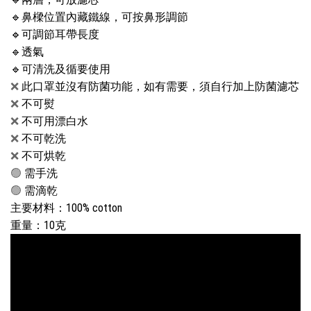
🔹鼻樑位置
內藏鐵線，可按鼻形調節
🔹
可調節耳帶長度
🔹
透氣
🔹
可清洗及循要使用
❌
此口罩並沒有防菌功能，如有需要，須自行加上防菌濾芯
❌
不可熨
❌
不可用漂白水
❌
不可乾洗
❌
不可烘乾
🟢
需手洗
🟢
需滴乾
主要材料：100% cotton
重量：10克