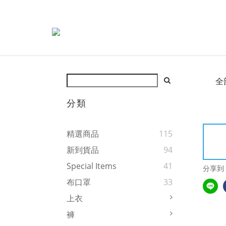
全
分類
精選商品
115
新到貨品
94
Special Items
41
分享到
布口罩
33
上衣
褲