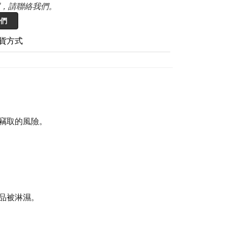
，請聯絡我們。
們
貨方式
竊取的風險。
品被淋濕。