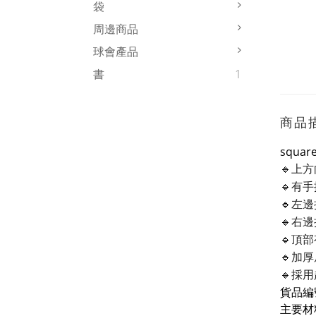
袋
周邊商品
球會產品
書
1
商品
squar
🔹
上方
🔹
有手
🔹
左邊
🔹
右邊
🔹
頂部
🔹
加厚
🔹
採用
貨品編號
主要材