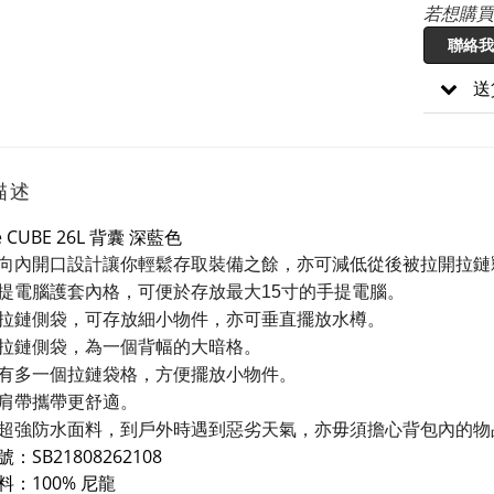
若想購買
聯絡我
送
描述
e CUBE 26L 背囊 深藍色
向內開口設計讓你輕鬆存取裝備之餘，
亦可減低從後被拉開
拉
鏈
提電腦護套內格，
可便於存放最大15寸的手提電腦。
拉
鏈
側袋，
可存放細小物件，亦可垂直擺放水樽。
拉
鏈
側袋，
為一個背幅的大暗格。
有多一個
拉
鏈
袋格，方便擺放小物件。
肩帶攜帶更舒適。
超強防水面料，到戶外時遇到惡劣天氣，
亦毋須擔心背包內的物
：SB21808262108
料：100% 尼龍