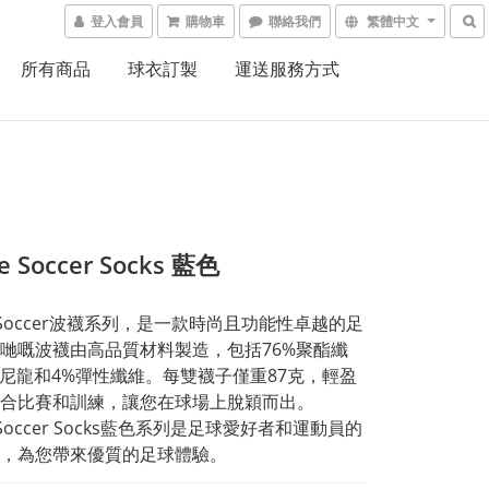
登入會員
購物車
聯絡我們
繁體中文
所有商品
球衣訂製
運送服務方式
e Soccer Socks 藍色
re Soccer波襪系列，是一款時尚且功能性卓越的足
哋嘅波襪由高品質材料製造，包括76%聚酯纖
%尼龍和4%彈性纖維。每雙襪子僅重87克，輕盈
合比賽和訓練，讓您在球場上脫穎而出。
e Soccer Socks藍色系列是足球愛好者和運動員的
，為您帶來優質的足球體驗。