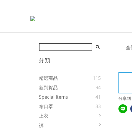
全
分類
精選商品
115
新到貨品
94
Special Items
41
分享到
布口罩
33
上衣
褲