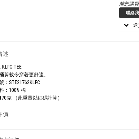
若想購買
聯絡我
送
描述
x KLFC TEE
桶剪裁令穿著更舒適。
號：
STE21762KLFC
：100% 棉
170克 （此重量以細碼計算）
評價