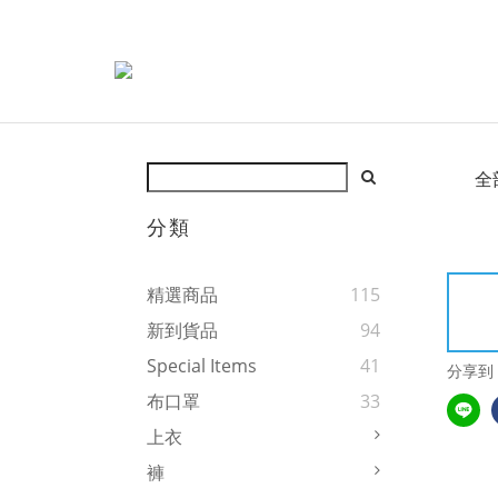
全
分類
精選商品
115
新到貨品
94
Special Items
41
分享到
布口罩
33
上衣
褲